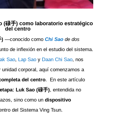
o (碌手) como laboratorio estratégico
del centro
手)
—conocido como
Chi Sao
de dos
to de inflexión en el estudio del sistema.
ak Sao
,
Lap Sao
y
Daan Chi Sao
, nos
 y unidad corporal, aquí comenzamos a
completa del centro
. En este artículo
 etapa: Luk Sao (碌手)
, entendida no
razos, sino como un
dispositivo
ntro del Sistema Ving Tsun.