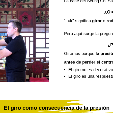
La base del Seung Chi S
¿Qu
“Luk” significa
girar
o
rod
Pero aquí surge la pregun
¿P
Giramos porque
la presi
antes de perder el centr
El giro no es decorativo
El giro es una respuest
El giro como consecuencia de la presión