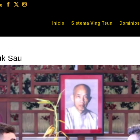
rg
Inicio
Sistema Ving Tsun
Dominios
uk Sau