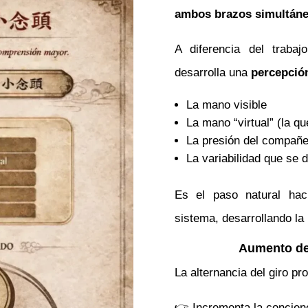
ambos brazos simultán
A diferencia del traba
desarrolla una
percepció
La mano visible
La mano “virtual” (la q
La presión del compañe
La variabilidad que se 
Es el paso natural ha
sistema, desarrollando la
Aumento de 
La alternancia del giro pr
👉 Incrementa la concienc