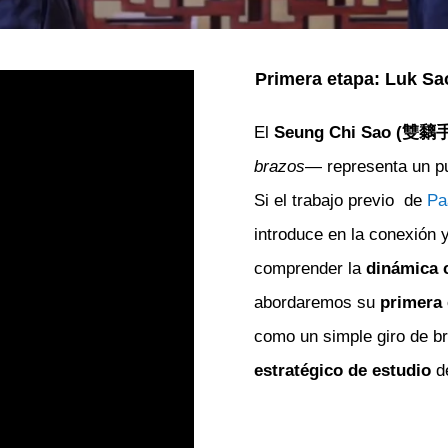
Primera etapa: Luk Sa
El
Seung Chi Sao (雙黐
brazos
— representa un pun
Si el trabajo previo de
Pa
introduce en la conexión
comprender la
dinámica 
abordaremos su
primera
como un simple giro de b
estratégico de estudio
de