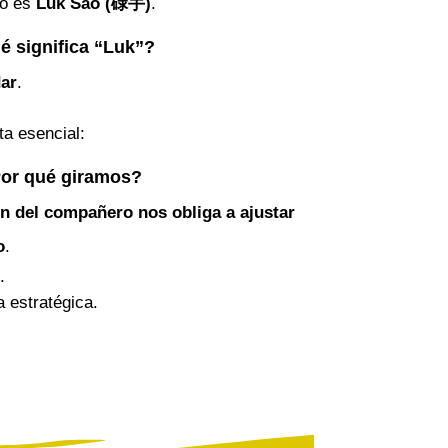
ao es
Luk Sao (碌手)
.
é significa “Luk”?
ar
.
ta esencial:
or qué giramos?
ón del compañero nos obliga a ajustar
o
.
.
a estratégica.