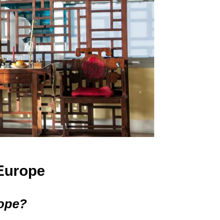
 Europe
rope?