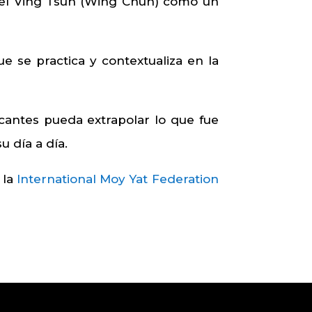
n del Ving Tsun (Wing Chun) como un
 se practica y contextualiza en la
icantes pueda extrapolar lo que fue
u día a día.
 la
International Moy Yat Federation