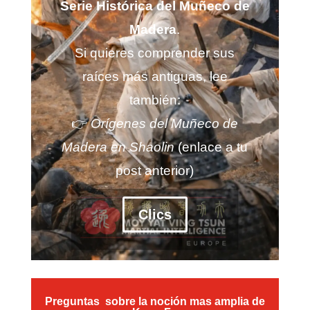
Serie Histórica del Muñeco de
Madera
.
Si quieres comprender sus
raíces más antiguas, lee
también:
👉
Orígenes del Muñeco de
Madera en Shaolin
(enlace a tu
post anterior)
Clics
Preguntas sobre la noción mas amplia de