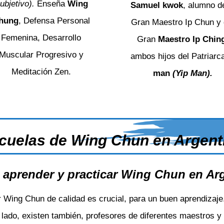
ubjetivo).
Enseña
Wing
Samuel kwok
, alumno d
hung
, Defensa Personal
Gran Maestro Ip Chun y 
Femenina, Desarrollo
Gran
Maestro Ip Chin
Muscular Progresivo y
ambos hijos del Patriarc
Meditación Zen.
man
(Yip Man).
cuelas de Wing Chun en Argent
aprender y practicar Wing Chun en Ar
 Wing Chun de calidad es crucial, para un buen aprendizaje.
 lado, existen también, profesores de diferentes maestros y