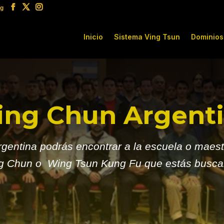
rg
Inicio
Sistema Ving Tsun
Dominios
ng Chun Argent
entina podrás encontrar a la escuela o maest
g Chun o Wing Tsun Kung Fu que estás busca