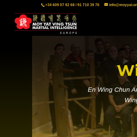
+34 609 07 92 68 / 91 710 39 76
info@moyyat.o
Wi
En Wing Chun Arg
Win