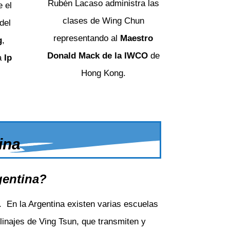
Rubén Lacaso administra las
e el
clases de Wing Chun
del
representando al
Maestro
g
,
Donald Mack de la IWCO
de
a
Ip
Hong Kong.
ina
gentina?
 En la Argentina existen varias escuelas
 linajes de Ving Tsun, que transmiten y