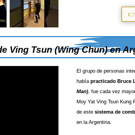
👉
e Ving Tsun (Wing Chun) en Ar
El grupo de personas inte
había
practicado Bruce 
Man)
,
fue cada vez mayor
Moy Yat Ving Tsun Kung Fu
de este
sistema de comb
en la Argentina.