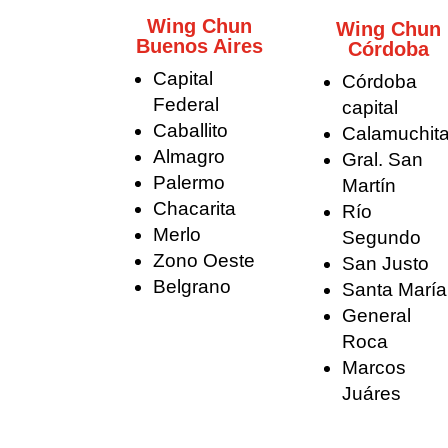
Wing Chun
Wing Chun
Buenos Aires
Córdoba
Capital
Córdoba
Federal
capital
Caballito
Calamuchit
Almagro
Gral. San
Palermo
Martín
Chacarita
Río
Merlo
Segundo
Zono Oeste
San Justo
Belgrano
Santa María
General
Roca
Marcos
Juáres