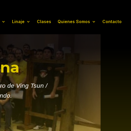
Linaje
Clases
Quienes Somos
Contacto
ina
ro de Ving Tsun /
ndo.